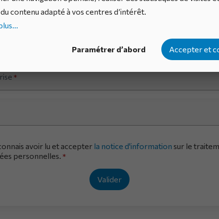
du contenu adapté à vos centres d’intérêt.
lus...
m
*
Paramétrer d’abord
Accepter et c
rise
*
connais avoir lu et accepter
la notice d'information
sur le traite
ées personnelles.
*