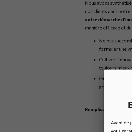
Nous avons synthétisé 
nos clients dans notr
votre démarche d’inn
manière efficace et du
Ne pas succomb
formuler une vra
Cultiver l’innov
toujours mieux 
Organiser l’inno
gouvernance.
B
Remplissez le formula
Avant de p
vous garan