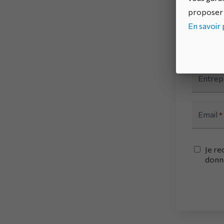
Nom
*
proposer 
En savoir p
Préno
Entrep
Email
*
Je re
donn