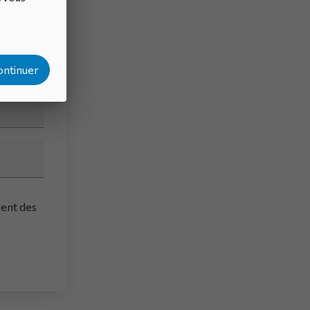
ontinuer
ment des