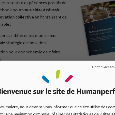
les retours d’expériences positifs de
e ebook pour
vous aider à réussir
ovation collective
en l’organisant de
rable :
er aux différentes modes mais
ie stratégie d’innovation,
ation pour donner envie de « faire
»,
Continuer sans
vation et définir une vraie
ienvenue sur le site de Humanperf
ire ci-dessous et vous recevrez notre ebook dans quelques m
oursuivre, nous devons vous informer que ce site utilise des co
tir une navigation optimale, réaliser des statistiques de visites e