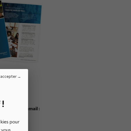
 accepter
 !
inutes par email :
okies pour
t vous