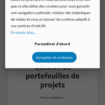
IDhall révolutionne la façon
que ce site utilise des cookies pour vous garantir
d’améliorer les performances.
une navigation optimale, réaliser des statistiques
de visites et vous proposer du contenu adapté à
vos centres d’intérêt.
En savoir plus
En savoir plus...
Paramétrer d’abord
Accepter et continuer
Gestion de
portefeuilles de
projets
Vous souhaitez :