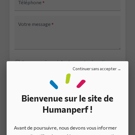
Téléphone
*
Votre message
*
Je reconnais avoir lu et accepter
la notice
d'information
sur le traitement des données
Continuer sans accepter
personnelles.
*
Bienvenue sur le site de
Humanperf !
Plus d’un demi-
Avant de poursuivre, nous devons vous informer