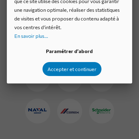
que ce site utilise des cookies pour vous garantir
million
une navigation optimale, réaliser des statistiques
de visites et vous proposer du contenu adapté à
d’utilisateurs dans
vos centres d’intérêt.
En savoir plus...
le monde entier
Paramétrer d’abord
Accepter et continuer