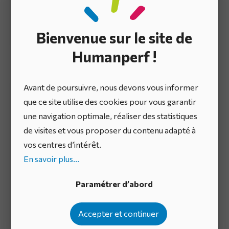
Comment construire l’entreprise de demain ?
Les pistes d’action pour dépasser les freins et
Bienvenue sur le site de
construire une entreprise résiliente.
Humanperf !
Avant de poursuivre, nous devons vous informer
que ce site utilise des cookies pour vous garantir
une navigation optimale, réaliser des statistiques
de visites et vous proposer du contenu adapté à
vos centres d’intérêt.
En savoir plus...
Paramétrer d’abord
Comment concilier agilité et complexité ?
Accepter et continuer
Les clés pour s’adapter aux environnements difficiles à
appréhender.