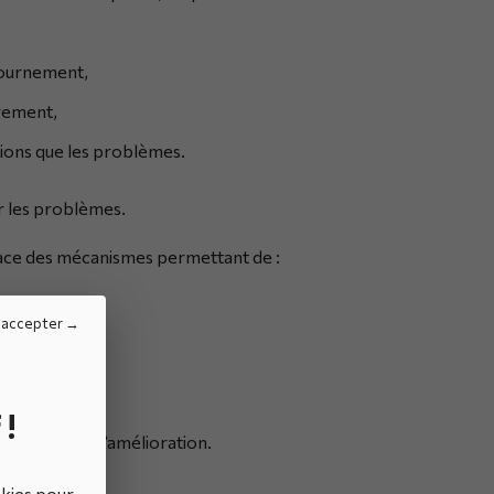
tournement,
agement,
tions que les problèmes.
r les problèmes.
lace des mécanismes permettant de :
 accepter
s
,
 !
ute démarche d’amélioration.
okies pour