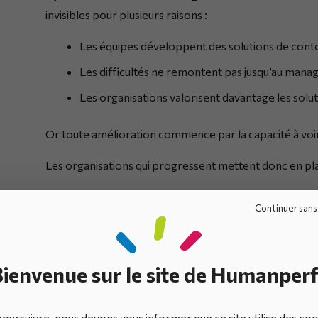
invisibles pour plusieurs raisons :
Les équipes développent des solutions de con
Les difficultés ne remontent pas jusqu’au man
Les organisations valorisent davantage les solu
Or toute amélioration commence par la capacité à voi
Les organisations qui progressent mettent donc en p
Remonter
les irritants du terrain
,
Continuer sans
Partager les dysfonctionnements rencontré
Rendre visibles les problèmes opérationnels
.
ienvenue sur le site de Humanperf
Cette visibilité constitue la condition de départ de to
oursuivre, nous devons vous informer que ce site utilise des co