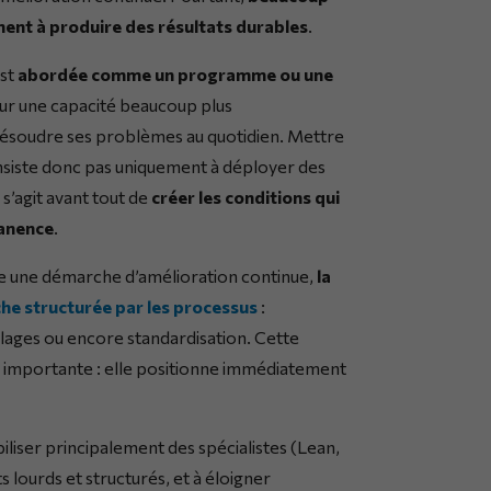
nent à produire des résultats durables
.
est
abordée comme un programme ou une
 sur une capacité beaucoup plus
à résoudre ses problèmes au quotidien. Mettre
nsiste donc pas uniquement à déployer des
 s’agit avant tout de
créer les conditions qui
manence
.
e une démarche d’amélioration continue,
la
he structurée par les processus
:
illages ou encore standardisation. Cette
e importante : elle positionne immédiatement
liser principalement des spécialistes (Lean,
s lourds et structurés, et à éloigner