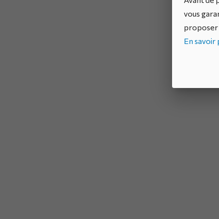
vous garan
proposer 
En savoir p