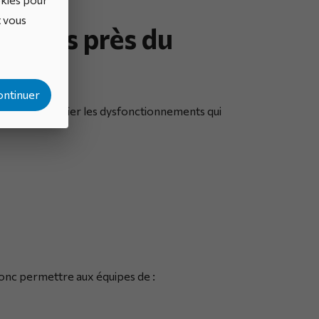
t vous
au plus près du
ontinuer
 pour identifier les dysfonctionnements qui
onc permettre aux équipes de :