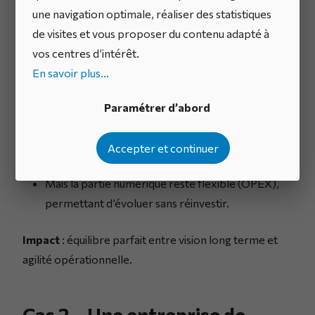
robotisée, plus performante, pour pérenniser
une navigation optimale, réaliser des statistiques
son avantage technologique ;
de visites et vous proposer du contenu adapté à
En parallèle, elle externalise la maintenance et la
vos centres d’intérêt.
supervision à distance via un contrat SaaS (OPEX).
En savoir plus...
Résultat
:
Paramétrer d’abord
L’investissement lourd est justifié (CAPEX) car la
Accepter et continuer
machine crée de la valeur sur 10 ans,
Mais la partie numérique reste flexible (OPEX),
permettant d’évoluer sans réinvestir.
Impact
: équilibre parfait entre vision long terme et
agilité opérationnelle.
Cas 2 – Une entreprise de