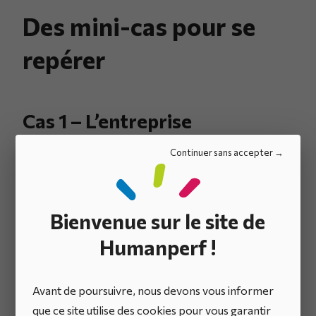
Des mini-cas pour se
repérer
Cas 1 – L’entreprise
industrielle qui modernise son
Continuer sans accepter
outil de production
Contexte
: Une entreprise de fabrication
Bienvenue sur le site de
d’équipements électriques souhaite moderniser une
ligne de production vieille de 15 ans.
Humanperf !
Choix
:
Avant de poursuivre, nous devons vous informer
Elle investit en CAPEX dans une nouvelle machine
que ce site utilise des cookies pour vous garantir