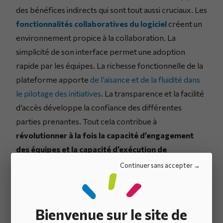
des bénéfices indirects qui sont tout aussi cruciaux. Les
fonctionnalités collaboratives du logiciel
créent un
environnement propice à la collaboration. La
simplicité de son interface permet une adoption
rapide par les équipes. La richesse fonctionnelle de la
plateforme apporte
de l’aisance et de la fluidité dans
le pilotage des initiatives
. La transparence et la facilité
d’accès développe la confiance des différentes
parties prenantes. Tout cela contribue à
révolutionner à la fois la capacité d’engagement
des équipes et la capacité d’exécution de
l’organisation
.
Continuer sans accepter
Exemple de calcul du
Bienvenue sur le site de