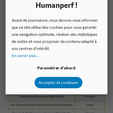
Humanperf !
retour sur
investissement avec
Avant de poursuivre, nous devons vous informer
que ce site utilise des cookies pour vous garantir
IDhall
une navigation optimale, réaliser des statistiques
de visites et vous proposer du contenu adapté à
Voici les hypothèses retenues sur 12 mois :
vos centres d’intérêt.
En savoir plus...
Paramétrer d’abord
Accepter et continuer