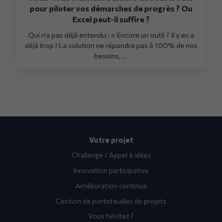
pour piloter vos démarches de progrès ? Ou
Excel peut-il suffire ?
Qui n’a pas déjà entendu : « Encore un outil ? Il y en a
déjà trop ! La solution ne répondra pas à 100% de nos
besoins, ...
Votre projet
Challenge / Appel à idées
Innovation participative
Amélioration continue
Gestion de portefeuilles de projets
Vous hésitez ?