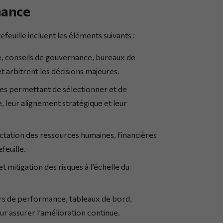
nance
euille incluent les éléments suivants :
e, conseils de gouvernance, bureaux de
t arbitrent les décisions majeures.
res permettant de sélectionner et de
e, leur alignement stratégique et leur
ctation des ressources humaines, financières
feuille.
et mitigation des risques à l’échelle du
urs de performance, tableaux de bord,
ur assurer l’amélioration continue.