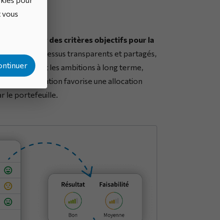
t vous
cité à établir des critères objectifs pour la
t sur des processus transparents et partagés,
ontinuer
court terme et les ambitions à long terme,
ette priorisation favorise une allocation
 le portefeuille.