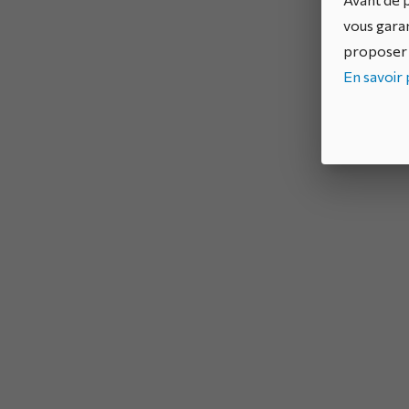
vous garan
proposer 
En savoir p