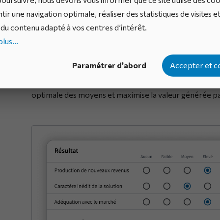
Priorisation des projets
tir une navigation optimale, réaliser des statistiques de visites e
du contenu adapté à vos centres d’intérêt.
L’un des apports majeurs de la gouvernance est la
capa
lus...
sélection et la priorisation des projets
. En s’appuyan
Paramétrer d’abord
Accepter et c
la gouvernance permet d’arbitrer entre les besoins à 
tout en tenant compte des contraintes de ressources. C
optimale des moyens et maximise la valeur générée par