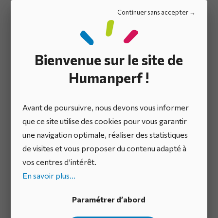
Bien sûr, tendre vers une accessibilité maximale n’est
Continuer sans accepter
pas toujours simple.
Certains critères du RGAA
peuvent être difficiles à appliquer sans impacter
certaines fonctionnalités du logiciel.
Cela étant dit,
Bienvenue sur le site de
l’accessibilité ne doit pas être une option, mais un
impératif. Les éditeurs ont la responsabilité de
Humanperf !
rechercher en permanence le bon équilibre entre
performance, ergonomie et accessibilité. Au-delà des
Avant de poursuivre, nous devons vous informer
scores et des exigences de conformité, c’est un
que ce site utilise des cookies pour vous garantir
engagement constant qui garantit un logiciel
une navigation optimale, réaliser des statistiques
fonctionnel, intuitif et réellement inclusif pour tous.
de visites et vous proposer du contenu adapté à
vos centres d’intérêt.
En savoir plus...
IDhall : une solution
Paramétrer d’abord
SaaS qui évolue en