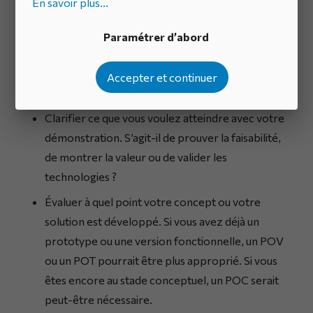
En savoir plus...
intégrer dans un projet plus large.
Paramétrer d’abord
Pour prendre une décision éclairée, nous vous
Accepter et continuer
recommandons de :
Clarifier ce que vous voulez atteindre avec votre
démonstration. S’agit-il de prouver la faisabilité,
de montrer la valeur ou de valider les
technologies ?
Évaluer à quel point votre concept ou votre
solution est développé. Si vous avez déjà un
prototype ou une version fonctionnelle, un POV
ou un POT pourrait être plus approprié. Si vous
êtes encore au stade conceptuel, un POC serait
peut-être nécessaire.