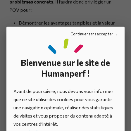
problèmes concrets.
Il faudra donc privilégier un
POV pour :
Démontrer les avantages tangibles et la valeur
commerciale d’une solution,
Continuer sans accepter
Quantifier les gains en efficacité, les économies
de coûts ou d’autres avantages que la solution
peut apporter.
Bienvenue sur le site de
Humanperf !
Quand faut-il opter pour le
POT ?
Avant de poursuivre, nous devons vous informer
que ce site utilise des cookies pour vous garantir
Un POT est approprié lorsqu’il faut valider la
une navigation optimale, réaliser des statistiques
solidité d’une technologie dans le cadre d’un
de visites et vous proposer du contenu adapté à
nouveau projet ou concept.
Il faudra donc privilégier
vos centres d’intérêt.
un POT pour valider les technologies clés avant de les