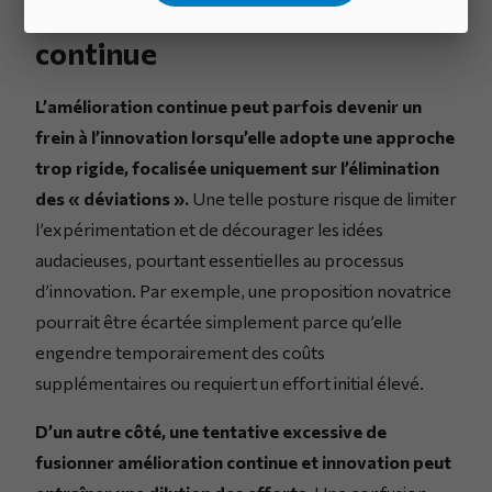
innovation et amélioration
continue
L’amélioration continue peut parfois devenir un
frein à l’innovation lorsqu’elle adopte une approche
trop rigide, focalisée uniquement sur l’élimination
des « déviations ».
Une telle posture risque de limiter
l’expérimentation et de décourager les idées
audacieuses, pourtant essentielles au processus
d’innovation. Par exemple, une proposition novatrice
pourrait être écartée simplement parce qu’elle
engendre temporairement des coûts
supplémentaires ou requiert un effort initial élevé.
D’un autre côté, une tentative excessive de
fusionner amélioration continue et innovation peut