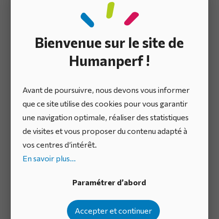
démarches : éviter les
pièges et optimiser la
Bienvenue sur le site de
répartition des
Humanperf !
ressources
Avant de poursuivre, nous devons vous informer
Certaines pratiques peuvent compromettre
que ce site utilise des cookies pour vous garantir
l’efficacité des démarches d’innovation et
une navigation optimale, réaliser des statistiques
d’amélioration continue si elles ne sont pas
de visites et vous proposer du contenu adapté à
judicieusement équilibrées. Voici comment s’en
vos centres d’intérêt.
prémunir et optimiser la gestion des ressources.
En savoir plus...
Paramétrer d’abord
Eviter les pièges d’une gestion
déséquilibrée entre
Accepter et continuer