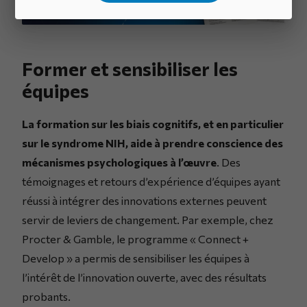
Former et sensibiliser les
équipes
La formation sur les biais cognitifs, et en particulier
sur le syndrome NIH, aide à prendre conscience des
mécanismes psychologiques à l’œuvre
. Des
témoignages et retours d’expérience d’équipes ayant
réussi à intégrer des innovations externes peuvent
servir de leviers de changement. Par exemple, chez
Procter & Gamble, le programme « Connect +
Develop » a permis de sensibiliser les équipes à
l’intérêt de l’innovation ouverte, avec des résultats
probants.