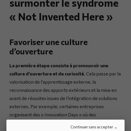
surmonter le syndrome
« Not Invented Here »
Favoriser une culture
d’ouverture
La première étape consiste à promouvoir une
culture d’ouverture et de curiosité
. Cela passe par la
valorisation de l’apprentissage externe, la
reconnaissance des apports extérieurs et la mise en
avant de réussites issues de l’intégration de solutions
externes. Par exemple, certaines entreprises
organisent des « Innovation Days » où des
fournisseurs et partenaires viennent présenter leurs
Continuer sans accepter
dernières avancées.