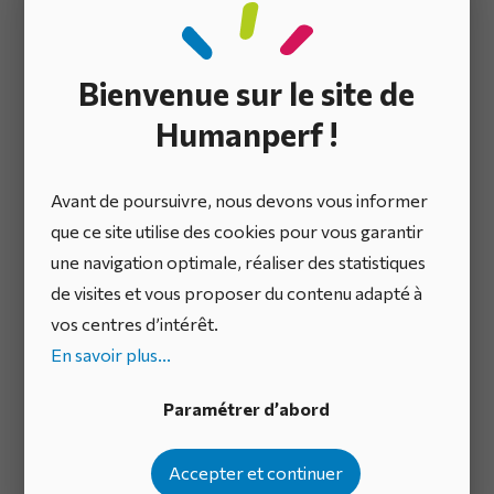
Mettre en place des processus
Bienvenue sur le site de
d’intégration
Humanperf !
L’instauration de processus formalisés de veille
Avant de poursuivre, nous devons vous informer
technologique et de benchmarking permet
que ce site utilise des cookies pour vous garantir
d’identifier les meilleures pratiques et innovations
une navigation optimale, réaliser des statistiques
disponibles sur le marché
. Il est également crucial de
de visites et vous proposer du contenu adapté à
mettre en place des procédures d’évaluation et
vos centres d’intérêt.
d’adoption des solutions externes, en impliquant les
En savoir plus...
équipes concernées dès le début du processus.
Paramétrer d’abord
Accepter et continuer