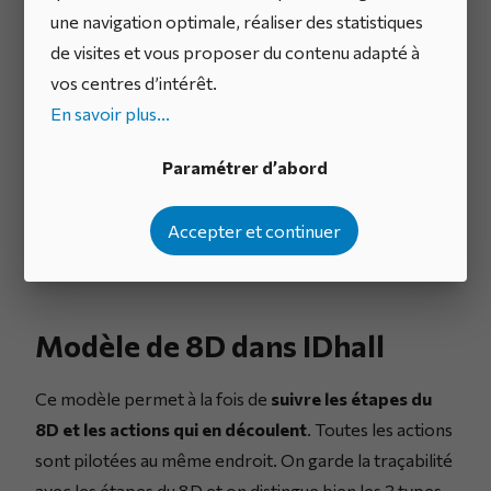
une navigation optimale, réaliser des statistiques
analyses
et le
pilotage des actions dans la durée
,
de visites et vous proposer du contenu adapté à
tout en contribuant à
capitaliser les retours
vos centres d’intérêt.
d’expérience
.
En savoir plus...
Paramétrer d’abord
Accepter et continuer
Modèle de 8D dans IDhall
Ce modèle permet à la fois de
suivre les étapes du
8D et les actions qui en découlent
. Toutes les actions
sont pilotées au même endroit. On garde la traçabilité
avec les étapes du 8D et on distingue bien les 3 types