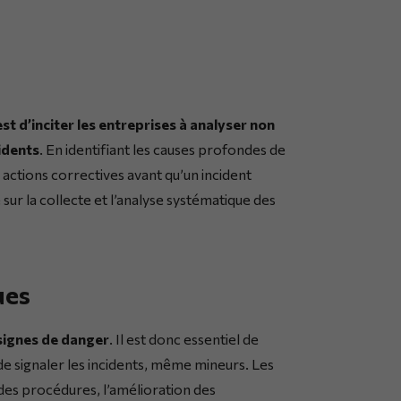
st d’inciter les entreprises à analyser non
idents
. En identifiant les causes profondes de
 actions correctives avant qu’un incident
ur la collecte et l’analyse systématique des
ues
signes de danger
. Il est donc essentiel de
de signaler les incidents, même mineurs. Les
des procédures, l’amélioration des