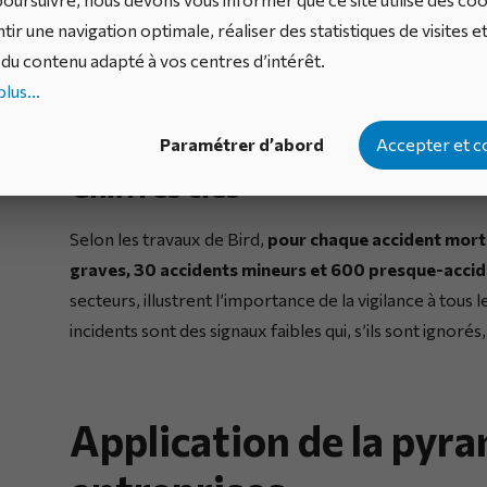
tir une navigation optimale, réaliser des statistiques de visites e
du contenu adapté à vos centres d’intérêt.
lus...
Paramétrer d’abord
Accepter et c
Chiffres clés
Selon les travaux de Bird,
pour chaque accident mort
graves, 30 accidents mineurs et 600 presque-acci
secteurs, illustrent l’importance de la vigilance à tous 
incidents sont des signaux faibles qui, s’ils sont ignor
Application de la pyra