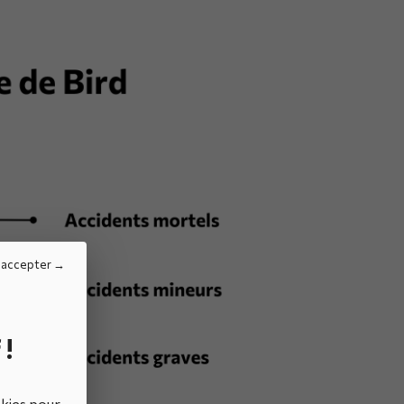
 accepter
 !
okies pour