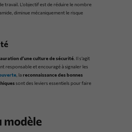
 travail. L’objectif est de réduire le nombre
yramide, diminue mécaniquement le risque
ité
auration d’une culture de sécurité
. Il s’agit
ent responsable et encouragé à signaler les
ouverte
, la
reconnaissance des bonnes
chiques
sont des leviers essentiels pour faire
du modèle