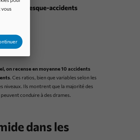
t vous
ontinuer
el, on recense en moyenne 10 accidents
dents
. Ces ratios, bien que variables selon les
les niveaux. Ils montrent que la majorité des
és, peuvent conduire à des drames.
mide dans les