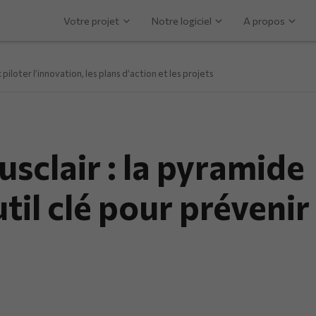
Votre projet
Notre logiciel
A propos
piloter l’innovation, les plans d’action et les projets
sclair : la pyramide
util clé pour prévenir