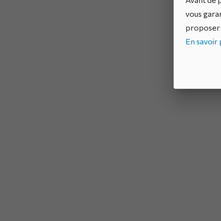
vous garan
proposer 
En savoir p