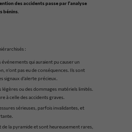
ention des accidents passe par l’analyse
s bénins
.
iérarchisés :
s événements qui auraient pu causer un
on, n’ont pas eu de conséquences. Ils sont
es signaux d’alerte précieux.
es légères ou des dommages matériels limités.
e à celle des accidents graves.
essures sérieuses, parfois invalidantes, et
rtante.
t de la pyramide et sont heureusement rares,