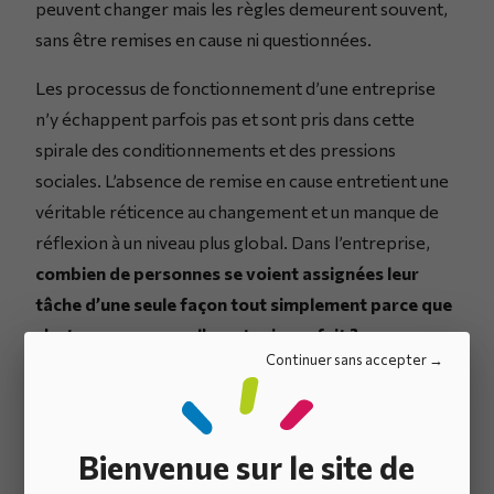
peuvent changer mais les règles demeurent souvent,
sans être remises en cause ni questionnées.
Les processus de fonctionnement d’une entreprise
n’y échappent parfois pas et sont pris dans cette
spirale des conditionnements et des pressions
sociales. L’absence de remise en cause entretient une
véritable réticence au changement et un manque de
réflexion à un niveau plus global. Dans l’entreprise,
combien de personnes se voient assignées leur
tâche d’une seule façon tout simplement parce que
c’est comme ça que l’on a toujours fait ?
Continuer sans accepter
Conformisme vs.
Bienvenue sur le site de