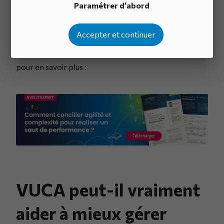
Paramétrer d’abord
d’évoluer à vitesse grand V en conciliant
parfaitement agilité et complexité si elles désirent
Accepter et continuer
maintenir leur performance.
N’hésitez pas à
télécharger notre dernier avis d’expert sur le sujet
pour en savoir plus :
VUCA peut-il vraiment
aider à mieux gérer