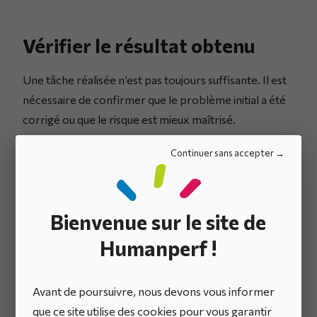
Vérifier le résultat obtenu
Une tâche réalisée n’est pas toujours suffisante. Il est
nécessaire de confirmer que le problème initial a été
corrigé ou que le risque est mieux maîtrisé.
Continuer sans accepter
Bienvenue sur le site de
Humanperf !
Comment vérifier
Avant de poursuivre, nous devons vous informer
que ce site utilise des cookies pour vous garantir