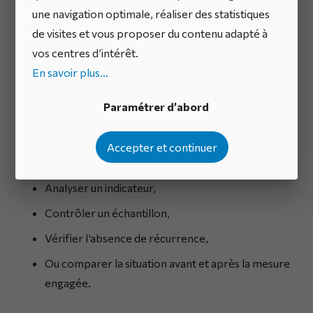
l’efficacité des mesures
une navigation optimale, réaliser des statistiques
de visites et vous proposer du contenu adapté à
mises en œuvre ?
vos centres d’intérêt.
En savoir plus...
L’efficacité ne se déduit pas automatiquement de la
réalisation d’une tâche. Elle doit être constatée.
Paramétrer d’abord
Pour cela, plusieurs approches sont possibles :
Accepter et continuer
Observer les pratiques terrain,
Analyser un indicateur,
Contrôler un échantillon,
Vérifier l’absence de récurrence,
Ou comparer la situation avant et après la mesure
engagée.