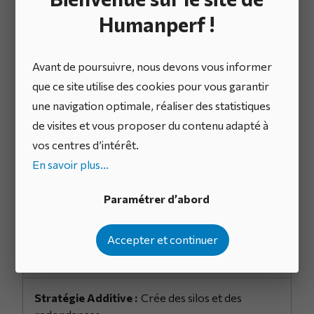
la Stratégie
. Dans le modèle traditionnel (additif), la
Humanperf !
stratégie est pensée comme un conteneur : « Voici
mon plan, voici les projets qu’il contient ».
Avant de poursuivre, nous devons vous informer
que ce site utilise des cookies pour vous garantir
Dans le modèle architectural, la stratégie est un
une navigation optimale, réaliser des statistiques
projecteur. Elle ne crée pas de nouveaux systèmes ;
de visites et vous proposer du contenu adapté à
elle éclaire et active certains éléments de
vos centres d’intérêt.
l’architecture existante en priorisant des initiatives.
En savoir plus...
Paramétrer d’abord
Chaque dirigeant ajoute sa
méthode et son outil.
Accepter et continuer
Chaque ambition
s’insère dans l’architecture existante.
Crée des silos et des