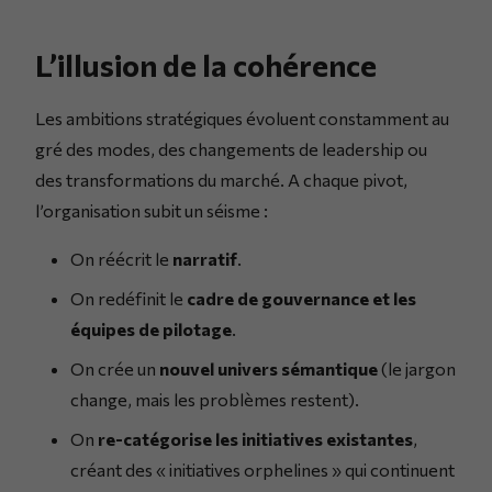
L’illusion de la cohérence
Les ambitions stratégiques évoluent constamment au
gré des modes, des changements de leadership ou
des transformations du marché. A chaque pivot,
l’organisation subit un séisme :
On réécrit le
narratif
.
On redéfinit le
cadre de gouvernance et les
équipes de pilotage
.
On crée un
nouvel univers sémantique
(le jargon
change, mais les problèmes restent).
On
re-catégorise les initiatives existantes
,
créant des « initiatives orphelines » qui continuent