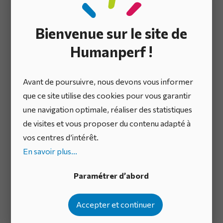
Chaque comité doit avoir un
mandat explicite
, un
Bienvenue sur le site de
périmètre d’action
, une
composition adaptée
et une
fréquence calibrée
. Cela évite les redondances et
Humanperf !
assure la cohérence des décisions à tous les niveaux :
stratégique (COMEX, COSTRAT), tactique (COPIL),
Avant de poursuivre, nous devons vous informer
opérationnel (COMOP / AIC).
que ce site utilise des cookies pour vous garantir
une navigation optimale, réaliser des statistiques
de visites et vous proposer du contenu adapté à
Prise de décision
vos centres d’intérêt.
En savoir plus...
Les décisions prises doivent être documentées,
communiquées et suivies
. La méthode peut varier :
Paramétrer d’abord
vote, consensus, arbitrage du sponsor. L’important :
garantir la traçabilité, la responsabilité et l’action
Accepter et continuer
concrète.