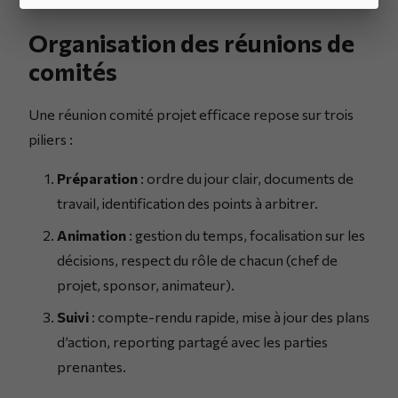
Organisation des réunions de
comités
Une réunion comité projet efficace repose sur trois
piliers :
Préparation
: ordre du jour clair, documents de
travail, identification des points à arbitrer.
Animation
: gestion du temps, focalisation sur les
décisions, respect du rôle de chacun (chef de
projet, sponsor, animateur).
Suivi
: compte-rendu rapide, mise à jour des plans
d’action, reporting partagé avec les parties
prenantes.