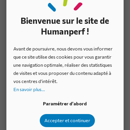
et types de produits à fabriquer. Les ordres de
production sont placés dans les cases
Bienvenue sur le site de
correspondantes, ce qui permet de visualiser d’un
coup d’œil le planning et d’assurer un flux régulier.
Humanperf !
D’autres outils, comme les
kanbans
ou les systèmes de
gestion visuelle, peuvent également être utilisés en
Avant de poursuivre, nous devons vous informer
complément pour renforcer l’efficacité du
que ce site utilise des cookies pour vous garantir
nivellement.
une navigation optimale, réaliser des statistiques
de visites et vous proposer du contenu adapté à
vos centres d’intérêt.
Exemples d’Applications
En savoir plus...
L’exemple le plus emblématique de l’application
Paramétrer d’abord
d’Heijunka est celui de Toyota, qui a su transformer
son système de production en adoptant ce principe.
Accepter et continuer
Grâce à Heijunka,
Toyota a pu réduire ses stocks,