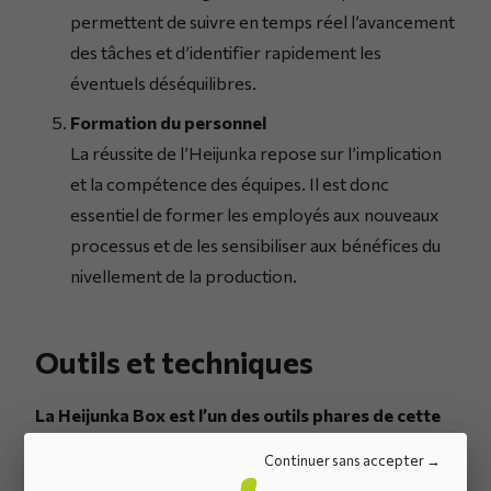
permettent de suivre en temps réel l’avancement
des tâches et d’identifier rapidement les
éventuels déséquilibres.
Formation du personnel
La réussite de l’Heijunka repose sur l’implication
et la compétence des équipes. Il est donc
essentiel de former les employés aux nouveaux
processus et de les sensibiliser aux bénéfices du
nivellement de la production.
Outils et techniques
La Heijunka Box est l’un des outils phares de cette
méthode
. Il s’agit d’un tableau visuel, souvent divisé en
Continuer sans accepter
cases représentant les différents créneaux horaires