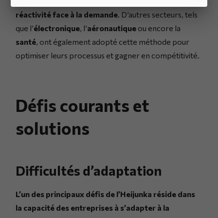
améliorer la qualité de ses produits et accroître sa
réactivité face à la demande
. D’autres secteurs, tels
que l’
électronique
, l’
aéronautique
ou encore la
santé
, ont également adopté cette méthode pour
optimiser leurs processus et gagner en compétitivité.
Défis courants et
solutions
Difficultés d’adaptation
L’un des principaux défis de l’Heijunka réside dans
la capacité des entreprises à s’adapter à la