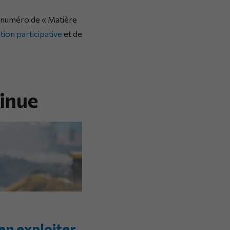
me numéro de « Matière
tion participative
et de
tinue
ien exploiter