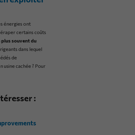
les énergies ont
 déraper certains coûts
n plus souvent du
irigeants dans lequel
cédés de
n usine cachée ? Pour
téresser :
Improvements