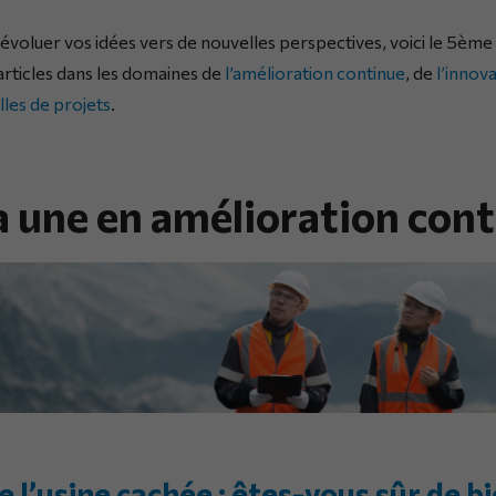
e évoluer vos idées vers de nouvelles perspectives, voici le 5è
 articles dans les domaines de
l’amélioration continue
, de
l’innova
lles de projets
.
la une en amélioration con
 l’usine cachée : êtes-vous sûr de b