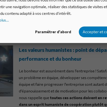
Les rituels
avec le management pour soutenir l
tir une navigation optimale, réaliser des statistiques de visites e
du contenu adapté à vos centres d’intérêt.
Les outils, méthodes & bonnes pratiques
pa
lus...
L’innovation continue
pour intégrer les nouv
les nouveaux usages.
Paramétrer d’abord
Accepter et c
Les valeurs humanistes : point de dépar
performance et du bonheur
Le bonheur est assurément dans l'entreprise ! Satisfa
un problème en équipe, développer ses compétences
équipe et faire progresser l'entreprise sont autant 
d'épanouissement et de motivation pour les collabor
nous rappelle que
toutes ces actions doivent en re
dans un esprit humaniste de coopération plutôt q