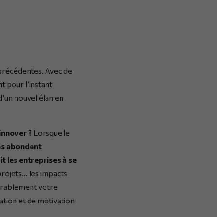
x précédentes. Avec de
t pour l’instant
 d’un nouvel élan en
innover ?
Lorsque le
ées abondent
t les entreprises à se
 projets… les impacts
 durablement votre
cation et de motivation