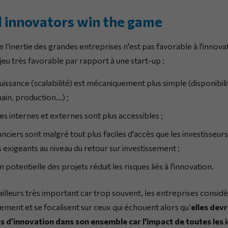
 innovators win the game
l’inertie des grandes entreprises n'est pas favorable à l'innovat
jeu très favorable par rapport à une start-up :
issance (scalabilité) est mécaniquement plus simple (disponibili
hain, production…) ;
 internes et externes sont plus accessibles ;
ciers sont malgré tout plus faciles d'accès que les investisseur
 exigeants au niveau du retour sur investissement ;
n potentielle des projets réduit les risques liés à l'innovation.
'ailleurs très important car trop souvent, les entreprises consi
lement et se focalisent sur ceux qui échouent alors qu’
elles devr
s d’innovation dans son ensemble car l'impact de toutes les i