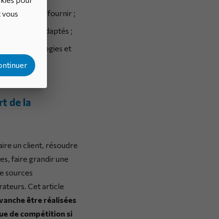
es efforts à fournir ;
t vous
rfaitement adaptés ;
elles technologies et
ontinuer
t de la
ire un client, résoudre
, faire grandir une
de sources
ateurs. Cet article
vanche être réalisées
ue de compétition si