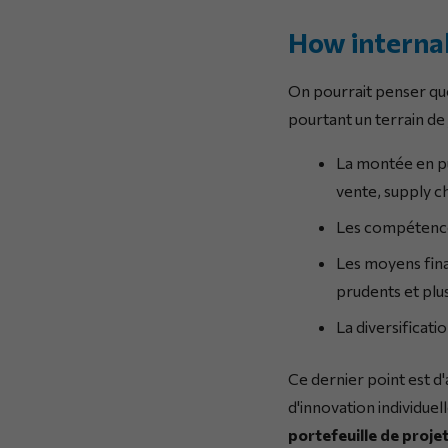
How internal
On pourrait penser que 
pourtant un terrain de 
La montée en pu
vente, supply c
Les compétences
Les moyens finan
prudents et plus
La diversificatio
Ce dernier point est d
d'innovation individuel
portefeuille de projet