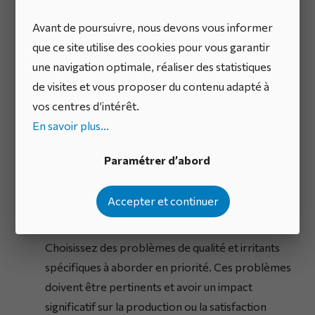
nécessite une approche structurée et bien définie.
Avant de poursuivre, nous devons vous informer
Voici les étapes essentielles pour démarrer et réussir
que ce site utilise des cookies pour vous garantir
avec la méthode QRQC :
une navigation optimale, réaliser des statistiques
Formation et Sensibilisation
: Avant de lancer la
de visites et vous proposer du contenu adapté à
méthode QRQC, il est crucial de former et de
vos centres d’intérêt.
sensibiliser tous les collaborateurs à ses principes
En savoir plus...
et objectifs. Cela implique d’expliquer le
Paramétrer d’abord
fonctionnement de la méthode, son importance,
et le rôle de chaque employé dans sa mise en
Accepter et continuer
œuvre.
Identification et Sélection des Problèmes
:
Choisissez des problèmes de qualité et irritants
spécifiques à aborder en priorité. Ces problèmes
doivent être pertinents et avoir un impact
significatif sur la production ou la satisfaction