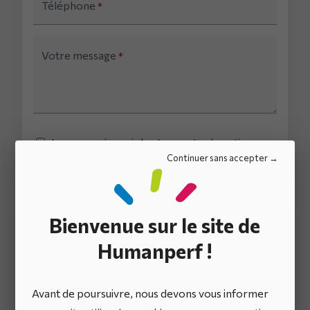
Téléphone
*
Votre message
*
Je reconnais avoir lu et accepter
la notice
d'information
sur le traitement des données
Continuer sans accepter
personnelles.
*
Bienvenue sur le site de
Humanperf !
Plus d’un demi-
Avant de poursuivre, nous devons vous informer