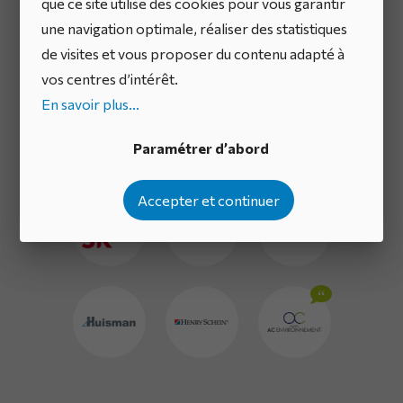
que ce site utilise des cookies pour vous garantir
million
une navigation optimale, réaliser des statistiques
de visites et vous proposer du contenu adapté à
d’utilisateurs dans
vos centres d’intérêt.
En savoir plus...
le monde entier
Paramétrer d’abord
Accepter et continuer