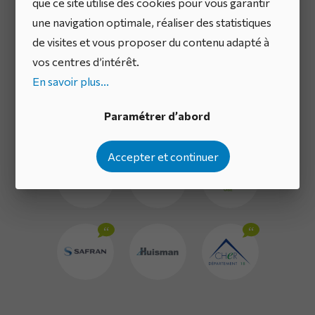
que ce site utilise des cookies pour vous garantir
million
une navigation optimale, réaliser des statistiques
de visites et vous proposer du contenu adapté à
d’utilisateurs dans
vos centres d’intérêt.
En savoir plus...
le monde entier
Paramétrer d’abord
Accepter et continuer