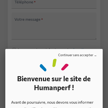
Téléphone
*
Votre message
*
Je reconnais avoir lu et accepter
la notice
d'information
sur le traitement des données
Continuer sans accepter
personnelles.
*
Bienvenue sur le site de
Humanperf !
Plus d’un demi-
Avant de poursuivre, nous devons vous informer